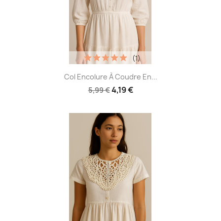
(1)
Col Encolure À Coudre En...
4,19 €
5,99 €