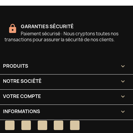
GARANTIES SÉCURITÉ
Paiement sécurisé : Nous cryptons toutes nos
transactions pour assurer la sécurité de nos clients.
PRODUITS

NOTRE SOCIÉTÉ

VOTRE COMPTE

INFORMATIONS
keyboard_arrow_down
Facebook
Twitter
YouTube
Pinterest
Instagram