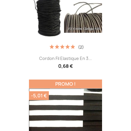
(2)
Cordon Fil Elastique En 3...
0,68 €
PROMO !
-5,01 €