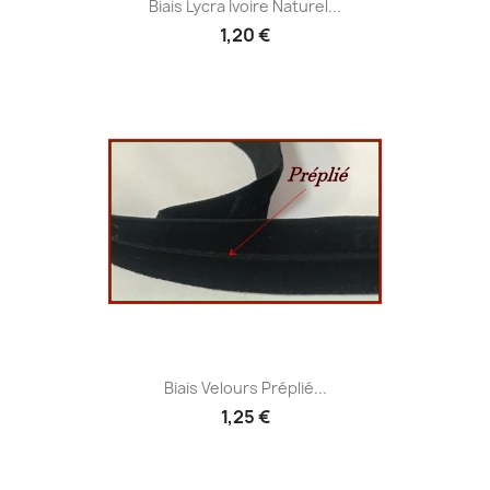
Biais Lycra Ivoire Naturel...
1,20 €
Biais Velours Préplié...
1,25 €