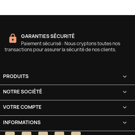
GARANTIES SÉCURITÉ
Paiement sécurisé : Nous cryptons toutes nos
transactions pour assurer la sécurité de nos clients.
PRODUITS

NOTRE SOCIÉTÉ

VOTRE COMPTE

INFORMATIONS
keyboard_arrow_down
Facebook
Twitter
YouTube
Pinterest
Instagram