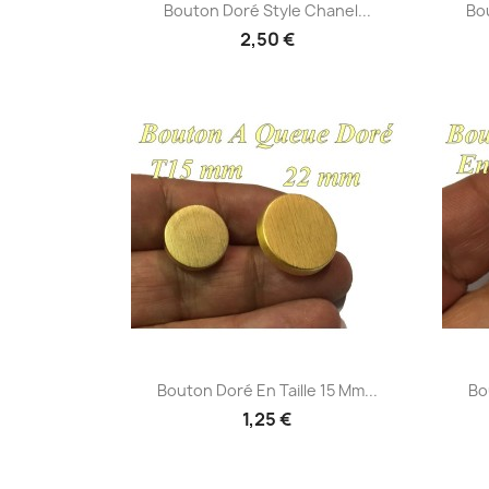
Aperçu rapide

Bouton Doré Style Chanel...
Bou
2,50 €
Aperçu rapide

Bouton Doré En Taille 15 Mm...
Bo
1,25 €