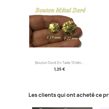
Aperçu rapide

Bouton Doré En Taille 15 Mm...
1,25 €
Les clients qui ont acheté ce p