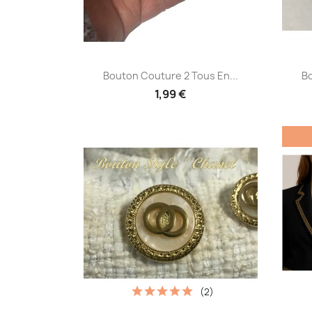
Aperçu rapide

Bouton Couture 2 Tous En...
Bo
1,99 €
(2)