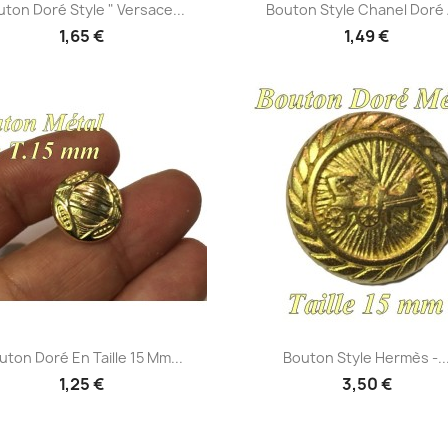
Aperçu rapide
Aperçu rapide


ton Doré Style " Versace...
Bouton Style Chanel Doré À
1,65 €
1,49 €
Aperçu rapide
Aperçu rapide


uton Doré En Taille 15 Mm...
Bouton Style Hermès -..
1,25 €
3,50 €