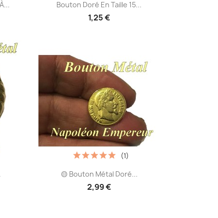
Aperçu rapide

...
Bouton Doré En Taille 15...
1,25 €
(1)
Aperçu rapide

.
🟡 Bouton Métal Doré...
2,99 €