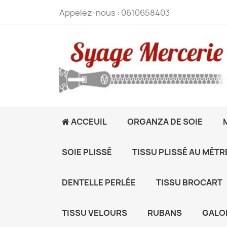
Appelez-nous :
0610658403
ACCEUIL
ORGANZA DE SOIE
SOIE PLISSÉ
TISSU PLISSÉ AU MÈTR
DENTELLE PERLÉE
TISSU BROCART
TISSU VELOURS
RUBANS
GALO