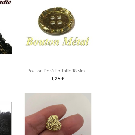
Aperçu rapide

..
Bouton Doré En Taille 18 Mm...
1,25 €