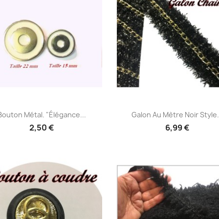
Aperçu rapide
Aperçu rapide


Bouton Métal. "Élégance...
Galon Au Mètre Noir Style.
2,50 €
6,99 €