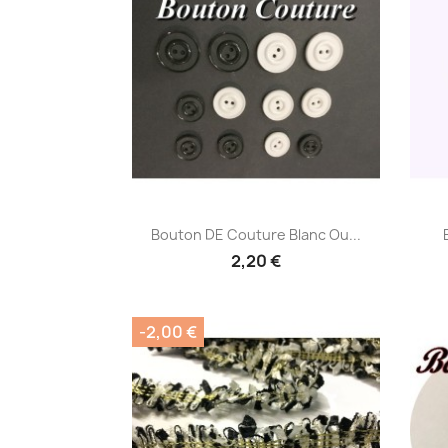
Aperçu rapide

Bouton DE Couture Blanc Ou...
2,20 €
-2,00 €