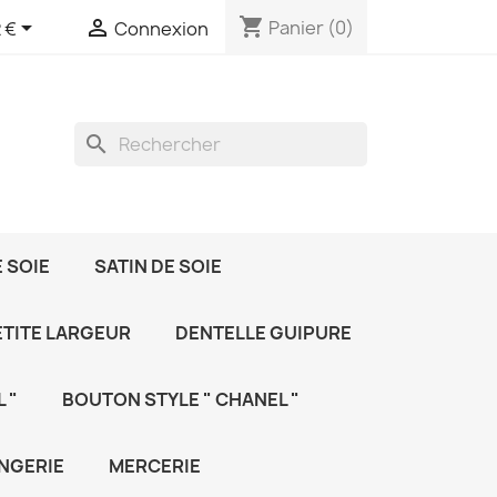
shopping_cart


Panier
(0)
 €
Connexion
search
 SOIE
SATIN DE SOIE
ETITE LARGEUR
DENTELLE GUIPURE
 "
BOUTON STYLE " CHANEL "
NGERIE
MERCERIE