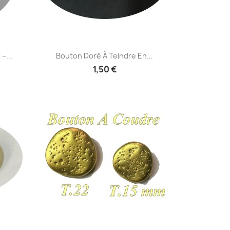
Aperçu rapide

–...
Bouton Doré À Teindre En...
1,50 €