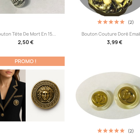
(2)
Aperçu rapide
Aperçu rapide


uton Tète De Mort En 15...
Bouton Couture Doré Email 
2,50 €
3,99 €
PROMO !
(2)