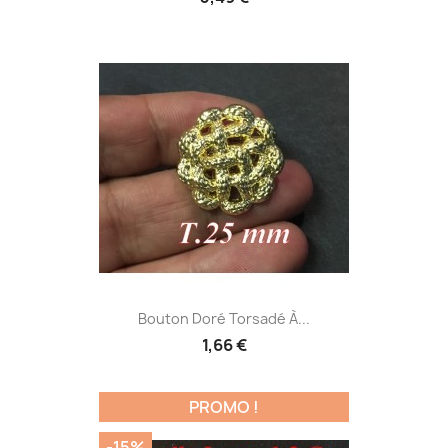
Bouton Doré Torsadé À...
1,66 €
PROMO !
-15%