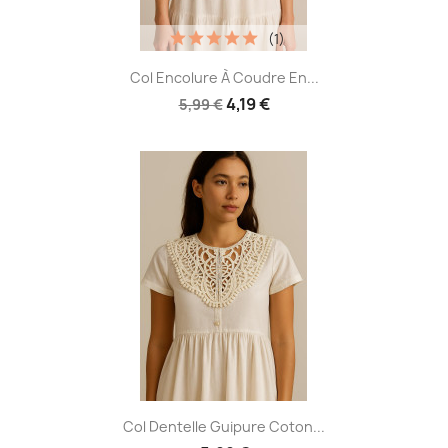
(1)
Col Encolure À Coudre En...
4,19 €
5,99 €
Col Dentelle Guipure Coton...