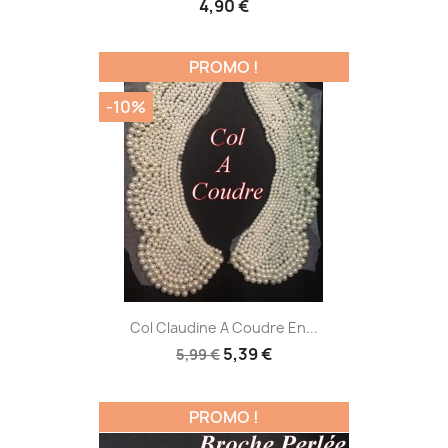
4,90 €
PROMO !
-10%
Col Claudine A Coudre En...
5,39 €
5,99 €
PROMO !