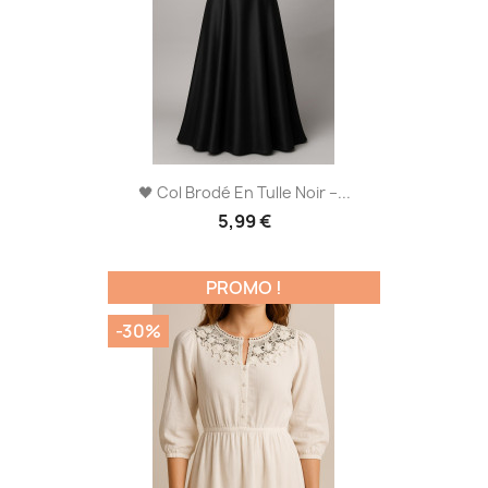
🖤 Col Brodé En Tulle Noir –...
5,99 €
PROMO !
-30%