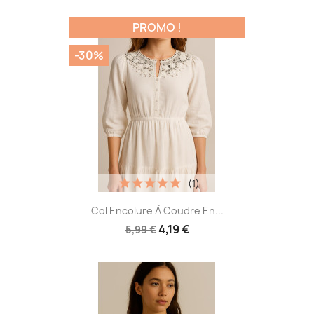
PROMO !
-30%
(1)
Col Encolure À Coudre En...
4,19 €
5,99 €