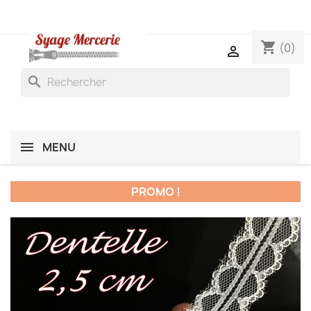
shopping_cart
(0)

search
MENU
PROMO !