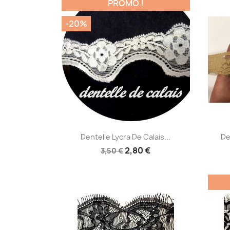
PROMO !
-20%
Aperçu rapide

Dentelle Lycra De Calais...
De
2,80 €
3,50 €