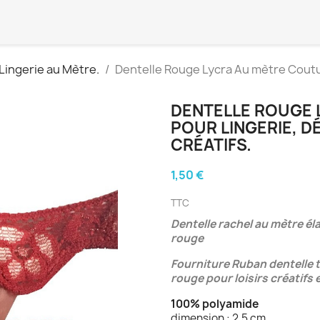
Lingerie au Mètre.
Dentelle Rouge Lycra Au mètre Coutur
DENTELLE ROUGE 
POUR LINGERIE, D
CRÉATIFS.
1,50 €
TTC
Dentelle rachel au mètre él
rouge
Fourniture Ruban dentelle t
rouge pour loisirs créatifs e
100% polyamide
dimension : 2.5 cm.