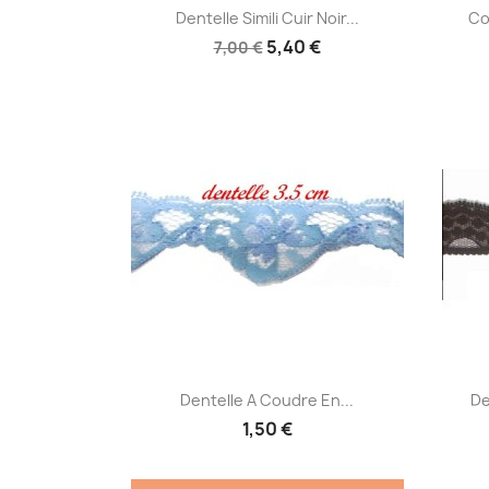
Aperçu rapide

Dentelle Simili Cuir Noir...
Co
5,40 €
7,00 €
Aperçu rapide

Dentelle A Coudre En...
De
1,50 €