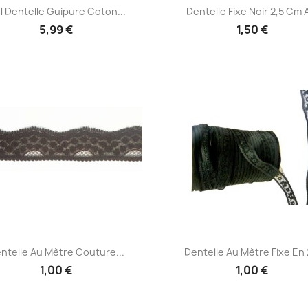
Aperçu rapide
Aperçu rapide


l Dentelle Guipure Coton...
Dentelle Fixe Noir 2,5 Cm A
5,99 €
1,50 €
Aperçu rapide
Aperçu rapide


ntelle Au Mètre Couture...
Dentelle Au Mètre Fixe En 2
1,00 €
1,00 €