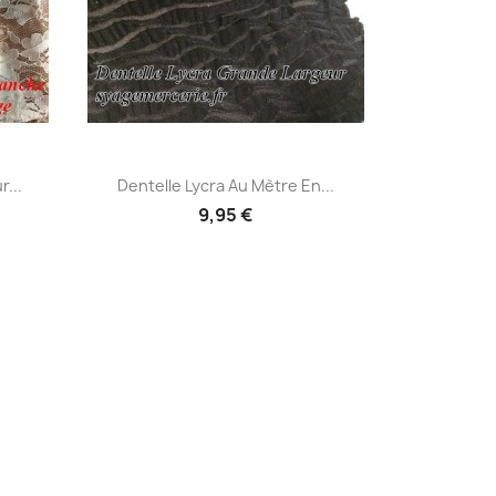
Aperçu rapide

...
Dentelle Lycra Au Mètre En...
9,95 €