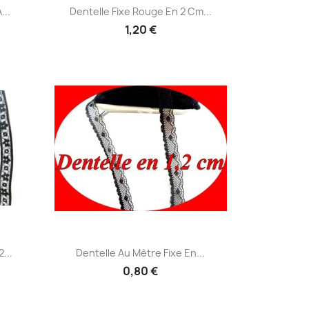
Aperçu rapide

...
Dentelle Fixe Rouge En 2 Cm...
1,20 €
Aperçu rapide

...
Dentelle Au Mètre Fixe En...
0,80 €