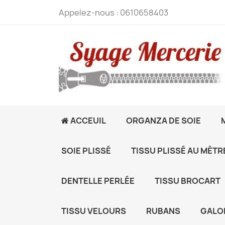
Appelez-nous :
0610658403
ACCEUIL
ORGANZA DE SOIE
SOIE PLISSÉ
TISSU PLISSÉ AU MÈTR
DENTELLE PERLÉE
TISSU BROCART
TISSU VELOURS
RUBANS
GALO