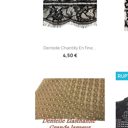
Aperçu rapide

Dentelle Chantilly En Fine...
4,50 €
RUP