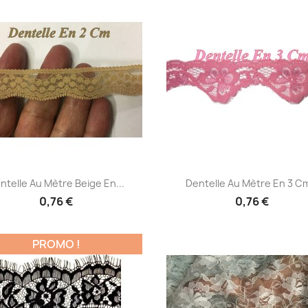
Aperçu rapide
Aperçu rapide


ntelle Au Mètre Beige En...
Dentelle Au Mètre En 3 Cm
0,76 €
0,76 €
PROMO !