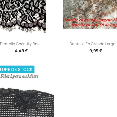
Aperçu rapide
Aperçu rapide


Dentelle Chantilly Fine...
Dentelle En Grande Largeur
4,49 €
9,99 €
TURE DE STOCK