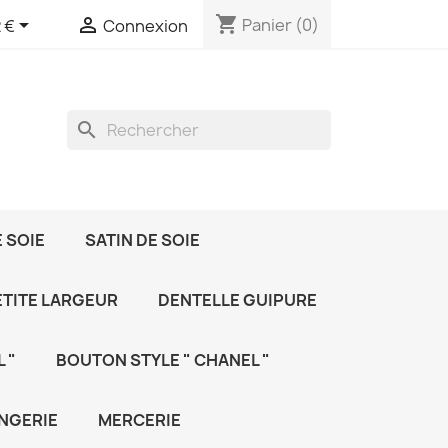
shopping_cart


Panier
(0)
 €
Connexion
search
 SOIE
SATIN DE SOIE
ETITE LARGEUR
DENTELLE GUIPURE
 "
BOUTON STYLE " CHANEL "
NGERIE
MERCERIE