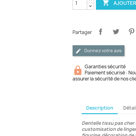

AJOUTER
Partager
Donnez votre avis
Garanties sécurité
Paiement sécurisé : No
assurer la sécurité de nos cli
Description
Détai
Dentelle tissu pas cher
customisation de lingeri
figurine,décoration de 