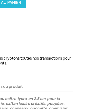
 AU PANIER
us cryptons toutes nos transactions pour
ents.
ls du produit
 au mètre lycra en 2.5 cm pour la
e, caftan loisirs créatifs, poupées,
sacs, chapeaux, pochette, chemisier,