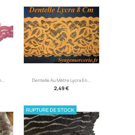
Aperçu rapide

...
Dentelle Au Mètre Lycra En...
2,49 €
RUPTURE DE STOCK