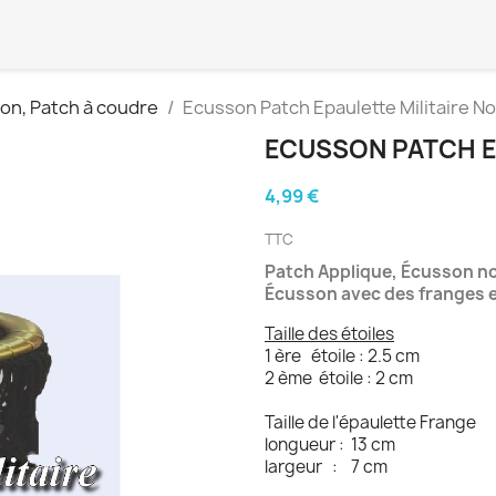
on, Patch à coudre
Ecusson Patch Epaulette Militaire Noi
ECUSSON PATCH EP
4,99 €
TTC
Patch Applique, Écusson noi
Écusson avec des franges et
Taille des étoiles
1 ère étoile : 2.5 cm
2 ème étoile : 2 cm
Taille de l'épaulette Frange
longueur : 13 cm
largeur : 7 cm