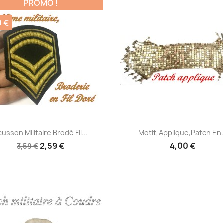
PROMO !
0 €
Aperçu rapide
Aperçu rapide


usson Militaire Brodé Fil...
Motif, Applique,Patch En.
2,59 €
4,00 €
3,59 €