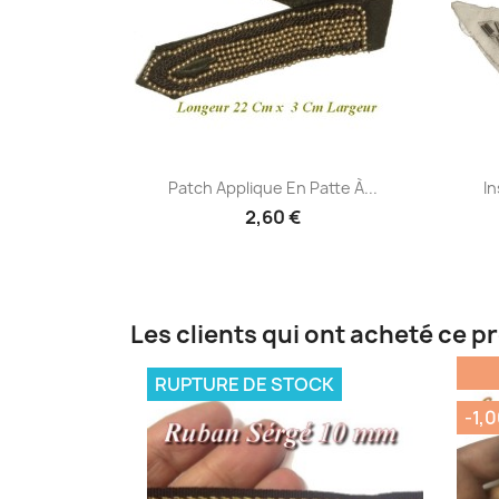
Aperçu rapide

Patch Applique En Patte À...
In
2,60 €
Les clients qui ont acheté ce p
RUPTURE DE STOCK
-1,0