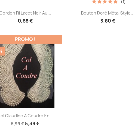
(1)
Aperçu rapide
Aperçu rapide


Cordon Fil Lacet Noir Au...
Bouton Doré Métal Style..
0,68 €
3,80 €
PROMO !
%
Aperçu rapide

ol Claudine A Coudre En...
5,39 €
5,99 €