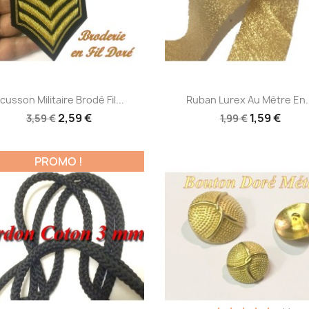
Aperçu rapide
Aperçu rapide


cusson Militaire Brodé Fil...
Ruban Lurex Au Mètre En.
2,59 €
1,59 €
3,59 €
1,99 €
PROMO !