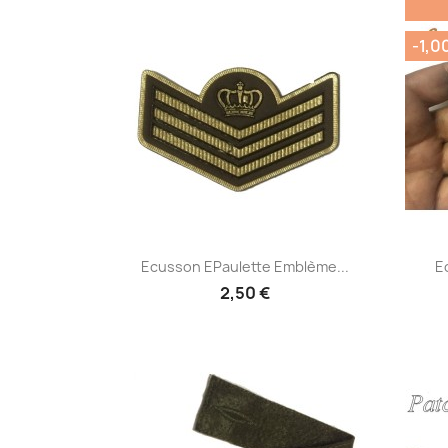
-1,0
Aperçu rapide

Ecusson EPaulette Emblème...
Ec
2,50 €