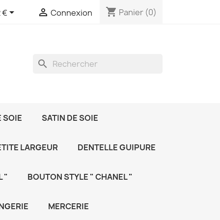
shopping_cart


Panier
(0)
 €
Connexion
search
 SOIE
SATIN DE SOIE
ETITE LARGEUR
DENTELLE GUIPURE
 "
BOUTON STYLE " CHANEL "
NGERIE
MERCERIE