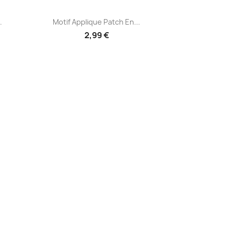
Aperçu rapide

.
Motif Applique Patch En...
2,99 €