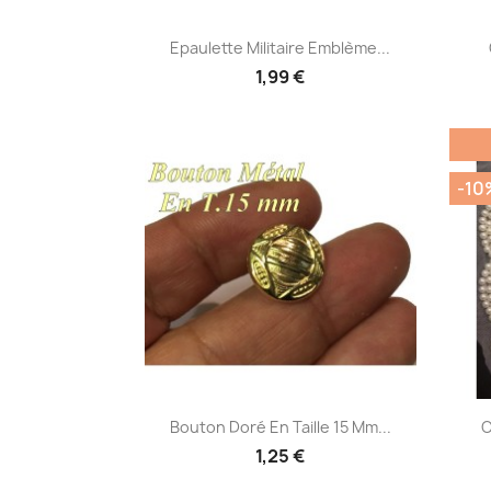
Aperçu rapide

Epaulette Militaire Emblème...
1,99 €
-10
Aperçu rapide

Bouton Doré En Taille 15 Mm...
C
1,25 €