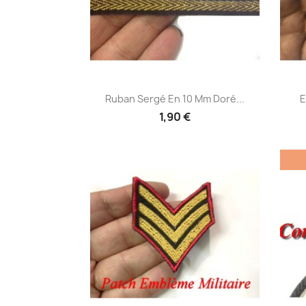
Aperçu rapide

Ruban Sergé En 10 Mm Doré...
E
1,90 €