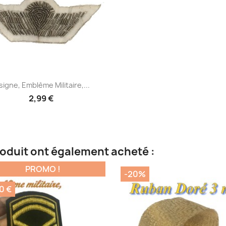
Aperçu rapide

signe, Emblème Militaire,...
2,99 €
roduit ont également acheté :
PROMO !
-20%
0 €