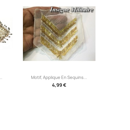
Aperçu rapide

..
Motif, Applique En Sequins...
4,99 €