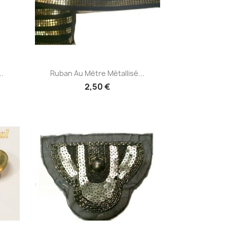
Aperçu rapide

..
Ruban Au Mètre Métallisé...
2,50 €