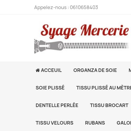
Appelez-nous :
0610658403
ACCEUIL
ORGANZA DE SOIE
SOIE PLISSÉ
TISSU PLISSÉ AU MÈTR
DENTELLE PERLÉE
TISSU BROCART
TISSU VELOURS
RUBANS
GALO