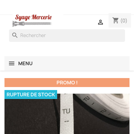
shopping_cart
(0)

search
MENU
PROMO !
RUPTURE DE STOCK