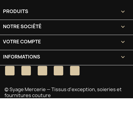
PRODUITS

NOTRE SOCIÉTÉ

VOTRE COMPTE

INFORMATIONS
keyboard_arrow_down
Facebook
Twitter
YouTube
Pinterest
Instagram
© Syage Mercerie — Tissus d'exception, soieries et
fournitures couture