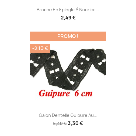
Broche En Epingle À Nourice...
2,49 €
PROMO !
-2,10 €
Galon Dentelle Guipure Au...
3,30 €
5,40 €