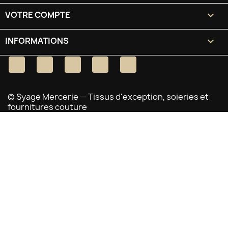
VOTRE COMPTE

INFORMATIONS
keyboard_arrow_down
Facebook
Twitter
YouTube
Pinterest
Instagram
© Syage Mercerie — Tissus d'exception, soieries et
fournitures couture