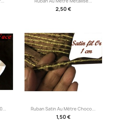
..
Ruban Au Mètre Métallisé...
2,50 €
Aperçu rapide

...
Ruban Satin Au Mètre Choco...
1,50 €