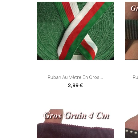
Aperçu rapide

Ruban Au Mètre En Gros...
Ru
2,99 €