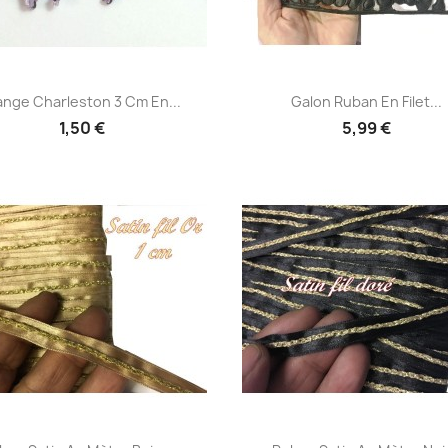
Aperçu rapide
Aperçu rapide


ange Charleston 3 Cm En...
Galon Ruban En Filet...
1,50 €
5,99 €
Aperçu rapide
Aperçu rapide

