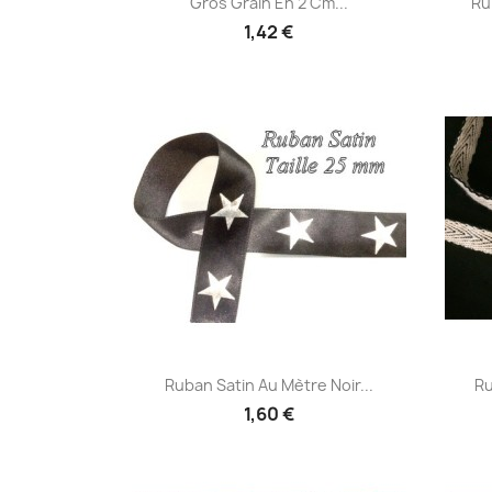
Gros Grain En 2 Cm...
Ru
1,42 €
Aperçu rapide

Ruban Satin Au Mètre Noir...
Ru
1,60 €