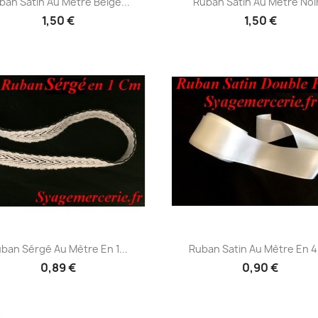
ban Satin Au Mètre Beige...
Ruban Satin Au Mètre Noir.
1,50 €
1,50 €
Aperçu rapide
Aperçu rapide


ban Sérgé Au Mètre En 1...
Ruban Satin Au Mètre En 40
0,89 €
0,90 €