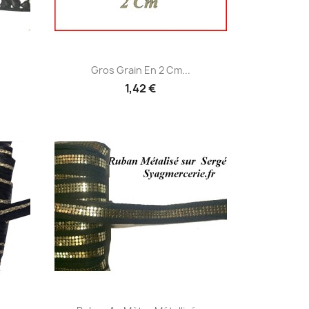
Aperçu rapide

Gros Grain En 2 Cm...
1,42 €
Aperçu rapide
