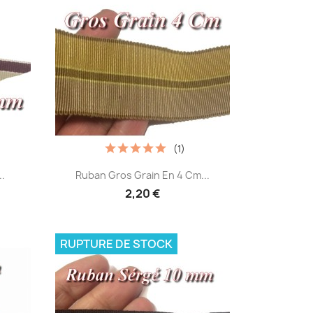
(1)
Aperçu rapide

.
Ruban Gros Grain En 4 Cm...
2,20 €
RUPTURE DE STOCK