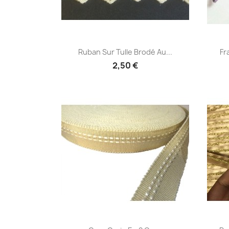
Aperçu rapide

Ruban Sur Tulle Brodé Au...
Fr
2,50 €
Aperçu rapide
