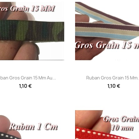
Aperçu rapide
Aperçu rapide


ban Gros Grain 15 Mm Au...
Ruban Gros Grain 15 Mm..
1,10 €
1,10 €