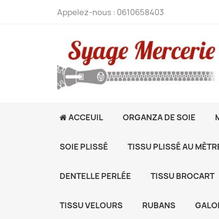
Appelez-nous :
0610658403
ACCEUIL
ORGANZA DE SOIE
SOIE PLISSÉ
TISSU PLISSÉ AU MÈTR
DENTELLE PERLÉE
TISSU BROCART
TISSU VELOURS
RUBANS
GALO