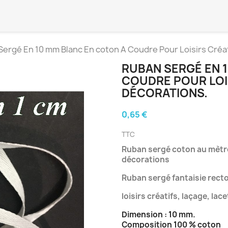
ergé En 10 mm Blanc En coton A Coudre Pour Loisirs Créat
RUBAN SERGÉ EN 
COUDRE POUR LOIS
DÉCORATIONS.
0,65 €
TTC
Ruban sergé coton au mètr
décorations
Ruban sergé fantaisie rect
loisirs créatifs, laçage, lac
Dimension : 10 mm.
Composition 100 % coton