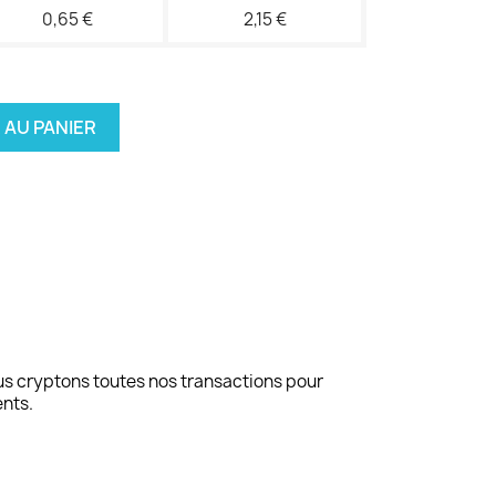
0,65 €
2,15 €
 AU PANIER
us cryptons toutes nos transactions pour
ents.