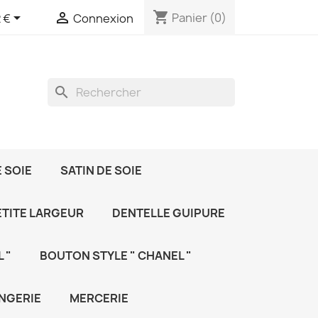
shopping_cart


Panier
(0)
 €
Connexion
search
 SOIE
SATIN DE SOIE
ETITE LARGEUR
DENTELLE GUIPURE
 "
BOUTON STYLE " CHANEL "
NGERIE
MERCERIE