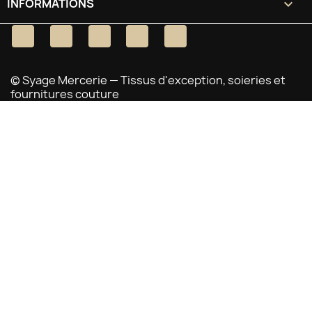
INFORMATIONS
keyboard_arrow_down
Facebook
Twitter
YouTube
Pinterest
Instagram
© Syage Mercerie — Tissus d'exception, soieries et
fournitures couture