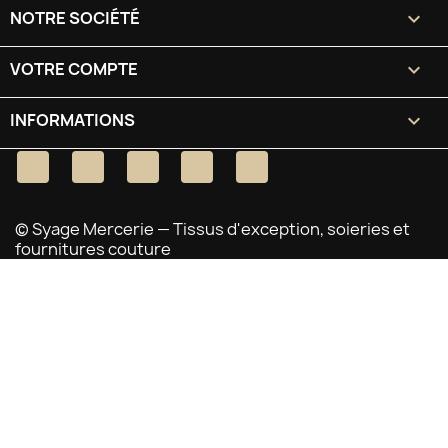
NOTRE SOCIÉTÉ

VOTRE COMPTE

INFORMATIONS
keyboard_arrow_down
Facebook
Twitter
YouTube
Pinterest
Instagram
© Syage Mercerie — Tissus d'exception, soieries et
fournitures couture