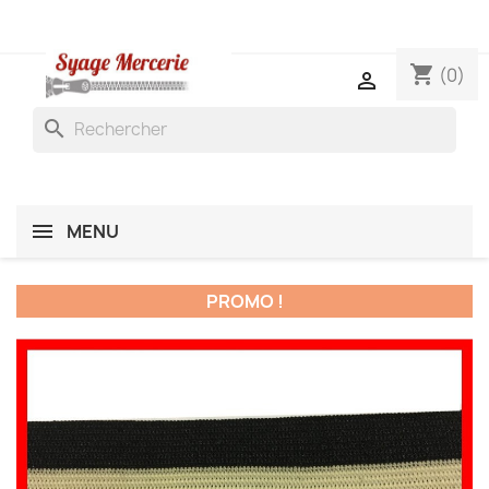
shopping_cart
(0)

search
MENU
PROMO !